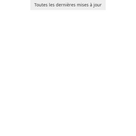
individuals and teams
Toutes les dernières mises à jour
organize their work and
increase productivity.