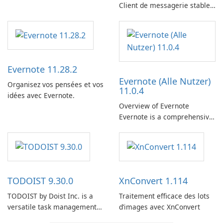
Client de messagerie stable,
sécurisé et prêt pour
l’entreprise
Evernote 11.28.2
Evernote (Alle Nutzer)
Organisez vos pensées et vos
11.0.4
idées avec Evernote.
Overview of Evernote
Evernote is a comprehensive
note-taking and organization
software designed to help
users capture, organize, and
access information across
multiple devices.
TODOIST 9.30.0
XnConvert 1.114
TODOIST by Doist Inc. is a
Traitement efficace des lots
versatile task management
d’images avec XnConvert
tool designed to help